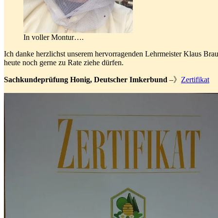
In voller Montur….
Ich danke herzlichst unserem‌ ‌hervorragenden‌ ‌Lehrmeister‌ ‌Klaus‌ ‌B
‌heute‌ ‌noch‌ ‌gerne‌ ‌zu‌ ‌Rate‌ ‌ziehe‌ ‌dürfen.‌ ‌
‌Sachkundeprüfung‌ ‌Honig,‌ ‌Deutscher‌ ‌Imkerbund‌
–》
Zertifikat