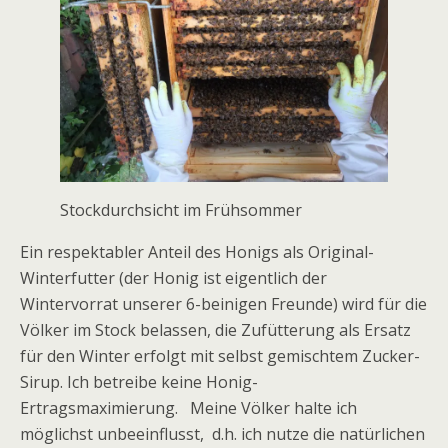
Stockdurchsicht‌ ‌im‌ ‌Frühsommer‌ ‌
Ein‌ ‌respektabler‌ ‌Anteil‌ ‌des‌ ‌Honigs‌ ‌als‌ ‌Original-
Winterfutter‌ ‌(der‌ ‌Honig‌ ‌ist‌ ‌eigentlich‌ ‌der‌
‌Wintervorrat‌ ‌unserer‌ ‌6-beinigen‌ ‌Freunde)‌ ‌wird‌ ‌für‌ ‌die‌
‌Völker‌ ‌im‌ ‌Stock‌ ‌belassen,‌ ‌die‌ ‌Zufütterung‌ ‌als‌ ‌Ersatz‌
‌für‌ ‌den‌ ‌Winter‌ ‌erfolgt‌ ‌mit‌ ‌selbst‌ ‌gemischtem‌ ‌Zucker-
Sirup.‌ ‌Ich ‌betreibe‌ ‌keine‌ ‌Honig-
Ertragsmaximierung.‌ ‌ ‌ ‌‌Meine Völker‌ ‌halte ich
möglichst unbeeinflusst, ‌ ‌d.h.‌ ‌ich ‌nutze ‌die‌ ‌natürlichen‌