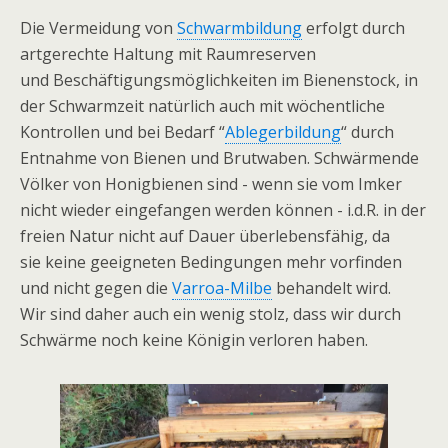
‌Die‌ ‌Vermeidung‌ ‌von‌ ‌
Schwarmbildung‌
‌erfolgt‌ ‌durch‌
‌artgerechte‌ ‌Haltung‌ ‌mit‌ ‌Raumreserven‌
‌und‌ ‌Beschäftigungsmöglichkeiten‌ ‌im‌ ‌Bienenstock,‌ ‌in‌
‌der‌ ‌Schwarmzeit‌ ‌natürlich‌ ‌auch‌ ‌mit‌ ‌wöchentliche‌
‌Kontrollen‌ ‌und‌ ‌bei‌ ‌Bedarf‌ ‌“
Ablegerbildung
“‌ ‌durch‌
‌Entnahme‌ ‌von‌ ‌Bienen‌ ‌und‌ ‌Brutwaben.‌ ‌Schwärmende‌
‌Völker‌ ‌von‌ ‌Honigbienen‌ ‌sind‌ ‌-‌ ‌wenn‌ ‌sie‌ ‌vom‌ ‌Imker‌
‌nicht‌ ‌wieder‌ ‌eingefangen‌ ‌werden‌ ‌können‌ ‌-‌ ‌i.d.R.‌ ‌in‌ ‌der‌
‌freien‌ ‌Natur‌ ‌nicht‌ ‌auf‌ ‌Dauer‌ ‌überlebensfähig,‌ ‌da‌
‌sie‌ ‌keine‌ ‌geeigneten‌ ‌Bedingungen‌ ‌mehr‌ ‌vorfinden‌
‌und‌ ‌nicht‌ ‌gegen‌ ‌die‌
‌Varroa-Milbe
‌ ‌behandelt‌ ‌wird.‌ ‌
Wir‌ ‌sind‌ ‌daher‌ ‌auch‌ ‌ein‌ ‌wenig‌ ‌stolz,‌ ‌dass‌ ‌wir‌ ‌durch‌
‌Schwärme‌ ‌noch‌ ‌keine‌ ‌Königin‌ ‌verloren‌ ‌haben.‌ ‌ ‌ ‌ ‌