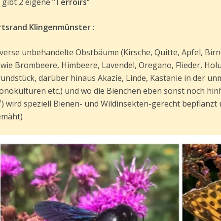
gibt‌ ‌2‌ ‌eigene‌ ‌“
Terroirs
“ ‌
rtsrand‌ ‌Klingenmünster‌ ‌:‌ ‌ ‌
verse‌ ‌unbehandelte‌ ‌Obstbäume‌ ‌(Kirsche,‌ ‌Quitte,‌ ‌Apfel,‌ ‌Birne
owie‌ ‌Brombeere,‌ ‌Himbeere, Lavendel,‌ ‌Oregano,‌ ‌Flieder,‌ ‌Holunde
rundstück,‌ ‌darüber‌ ‌hinaus‌ ‌Akazie,‌ ‌Linde,‌ ‌Kastanie‌ ‌in‌ ‌der‌ 
onokulturen‌ ‌etc.)‌ ‌und‌ ‌wo‌ ‌die‌ ‌Bienchen‌ ‌eben‌ ‌sonst‌ ‌noch‌ ‌h
²)‌ ‌wird‌ ‌speziell‌ ‌Bienen-‌ ‌und‌ ‌Wildinsekten-gerecht‌ ‌bepflanzt
äht)‌ ‌ ‌ ‌