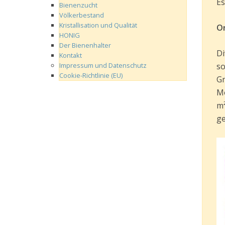
Es 
Bienenzucht
Völkerbestand
Kristallisation und Qualität
‌O
HONIG
Der Bienenhalter
Di
Kontakt
Impressum und Datenschutz
‌s
Cookie-Richtlinie (EU)
‌G
‌M
‌m
gem