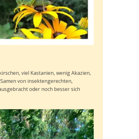
rschen,‌ ‌viel‌ ‌Kastanien,‌ ‌wenig‌ ‌Akazien,‌
lich‌ ‌Samen‌ ‌von‌ ‌insektengerechten,‌
‌ausgebracht‌ ‌oder‌ ‌noch‌ ‌besser‌ ‌sich‌