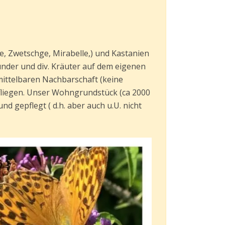
,‌ ‌Zwetschge,‌ ‌Mirabelle,)‌ ‌und‌ ‌Kastanien‌
r‌ ‌und‌ ‌div.‌ ‌Kräuter‌ ‌auf‌ ‌dem‌ ‌eigenen‌
‌unmittelbaren‌ ‌Nachbarschaft‌ ‌(keine‌
infliegen.‌ ‌Unser‌ ‌Wohngrundstück‌ ‌(ca‌ ‌2000‌
‌ ‌und‌ ‌gepflegt ( d.h. aber auch u.U. nicht