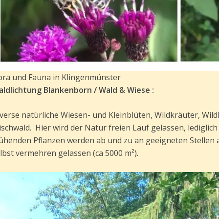
ora und Fauna in Klingenmünster
ldlichtung‌ ‌Blankenborn‌ ‌/‌ ‌Wald‌ ‌&‌ ‌Wiese‌‌ ‌:‌ ‌
‌
verse‌ ‌natürliche‌ ‌Wiesen-‌ ‌und‌ ‌Kleinblüten,‌ ‌Wildkräuter, Wildki
ischwald.‌ ‌ ‌Hier‌ ‌wird‌ ‌der‌ ‌Natur‌ ‌freien‌ ‌Lauf‌ ‌gelassen,‌ ‌ledig
lühenden‌ ‌Pflanzen‌ ‌werden‌ ‌ab‌ ‌und‌ ‌zu‌ ‌an‌ ‌geeigneten‌ ‌Stellen‌ 
lbst‌ ‌vermehren‌ ‌gelassen‌ ‌(ca‌ ‌5000‌ ‌m²).‌ ‌ ‌ ‌ ‌
‌ ‌ ‌
‌ ‌